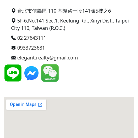
台北市信義區 110 基隆路一段141號5樓之6
5F-6,No.141,Sec.1, Keelung Rd., Xinyi Dist., Taipei
City 110, Taiwan (R.O.C.)
02 27643111
0933723681
elegant.realty@gmail.com