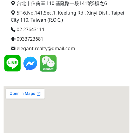
台北市信義區 110 基隆路一段141號5樓之6
5F-6,No.141,Sec.1, Keelung Rd., Xinyi Dist., Taipei
City 110, Taiwan (R.O.C.)
02 27643111
0933723681
elegant.realty@gmail.com