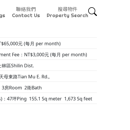
聯絡我們
搜尋物件
gs
Contact Us
Property Search
$65,000元 (每月 per month)
nt Fee：NT$3,000元 (每月 per month)
林區Shilin Dist.
母東路Tian Mu E. Rd.,
：3房Room 2衛Bath
s)：47坪Ping 155.1 Sq meter 1,673 Sq feet