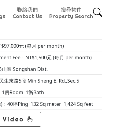
聯絡我們
搜尋物件
gs
Contact Us
Property Search
$97,000元 (每月 per month)
nt Fee：NT$1,500元 (每月 per month)
松山區 Songshan Dist.
生東路5段 Min Sheng E. Rd.,Sec.5
：1房Room 1衛Bath
s)：40坪Ping 132 Sq meter 1,424 Sq feet
Video