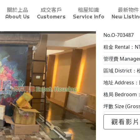
關於上品
成交客戶
租屋知識
最新物件
About Us
Customers
Service Info
New Listin
No.O-703487
租金 Rental：NT
管理費 Manageme
區域 District：
地址 Address：民
格局 Bedroom
坪數 Size (Gros
觀看影片 