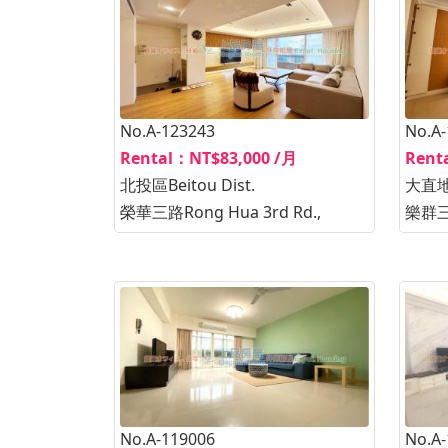
No.A-123243
No.A
Rental：NT$83,000 /月
Rent
北投區Beitou Dist.
大直地區
榮華三路Rong Hua 3rd Rd.,
樂群三路
No.A-119006
No.A