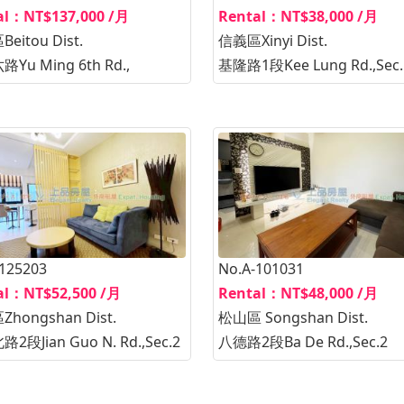
Rental：NT$38,000 /月
al：NT$137,000 /月
信義區Xinyi Dist.
eitou Dist.
基隆路1段Kee Lung Rd.,Sec.
Yu Ming 6th Rd.,
-125203
No.A-101031
al：NT$52,500 /月
Rental：NT$48,000 /月
hongshan Dist.
松山區 Songshan Dist.
2段Jian Guo N. Rd.,Sec.2
八德路2段Ba De Rd.,Sec.2