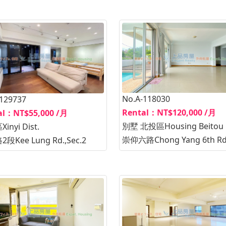
No.A-118030
-129737
Rental：NT$120,000 /月
al：NT$55,000 /月
別墅 北投區Housing Beitou D
inyi Dist.
崇仰六路Chong Yang 6th Rd
段Kee Lung Rd.,Sec.2