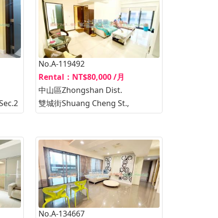
No.A-119492
Rental：NT$80,000 /月
中山區Zhongshan Dist.
Sec.2
雙城街Shuang Cheng St.,
No.A-134667