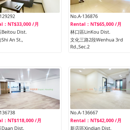
-129292
No.A-136876
al：NT$33,000 /月
Rental：NT$65,000 /月
eitou Dist.
林口區LinKou Dist.
hi An St.,
文化三路2段Wenhua 3rd
Rd.,Sec.2
-136738
No.A-136667
al：NT$118,000 /月
Rental：NT$42,000 /月
aan Dist.
新店區Xindian Dist.