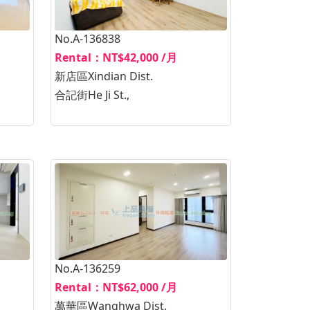
No.A-136838
Rental：NT$42,000 /月
新店區Xindian Dist.
合記街He Ji St.,
No.A-136259
Rental：NT$62,000 /月
萬華區Wanghwa Dist.