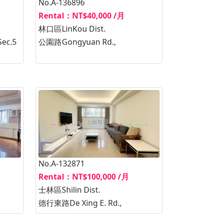
No.A-136896
Rental：NT$40,000 /月
林口區LinKou Dist.
ec.5
公園路Gongyuan Rd.,
No.A-132871
Rental：NT$100,000 /月
士林區Shilin Dist.
德行東路De Xing E. Rd.,