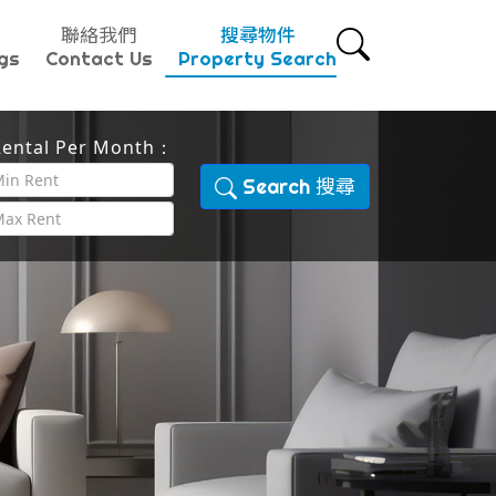
聯絡我們
搜尋物件
gs
Contact Us
Property Search
ental Per Month：
Search 搜尋