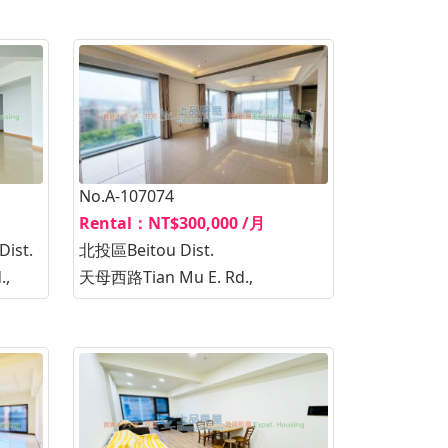
No.A-107074
Rental：NT$300,000 /月
ist.
北投區Beitou Dist.
.,
天母西路Tian Mu E. Rd.,