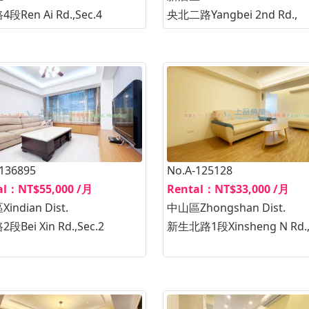
段Ren Ai Rd.,Sec.4
央北二路Yangbei 2nd Rd.,
-136895
No.A-125128
al：NT$55,000 /月
Rental：NT$33,000 /月
indian Dist.
中山區Zhongshan Dist.
段Bei Xin Rd.,Sec.2
新生北路1段Xinsheng N Rd.,