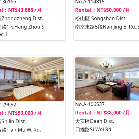
-136166
No.A-114815
al：NT$43,888 /月
Rental：NT$50,000 /月
hongzheng Dist.
松山區 Songshan Dist.
1段Hang Zhou S.
南京東路5段Nan Jing E. Rd.,S
ec.1
No.A-106537
-129652
Rental：NT$88,000 /月
al：NT$56,000 /月
大安區Daan Dist.
ilin Dist.
四維路Si Wei Rd.
Tian Mu W. Rd.