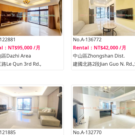
-122881
No.A-136772
al：NT$95,000 /月
Rental：NT$42,000 /月
Dazhi Area
中山區Zhongshan Dist.
Le Qun 3rd Rd.,
建國北路2段Jian Guo N. Rd.,
No.A-132770
-121885