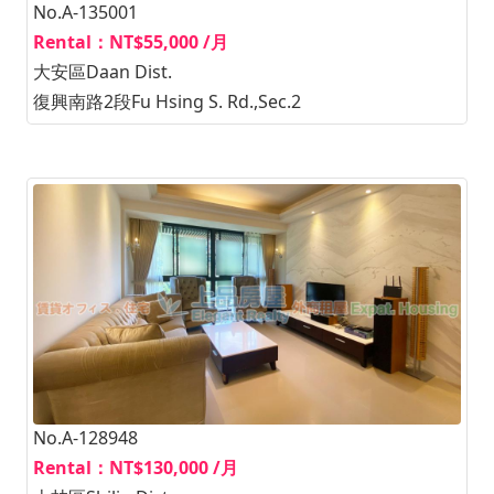
No.A-135001
Rental：NT$55,000 /月
大安區Daan Dist.
復興南路2段Fu Hsing S. Rd.,Sec.2
No.A-128948
Rental：NT$130,000 /月