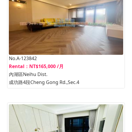
No.A-123842
Rental：NT$165,000 /月
內湖區Neihu Dist.
成功路4段Cheng Gong Rd.,Sec.4