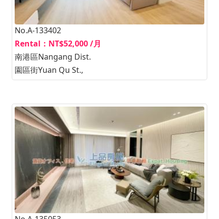
No.A-133402
Rental：NT$52,000 /月
南港區Nangang Dist.
園區街Yuan Qu St.,
No.A-135053