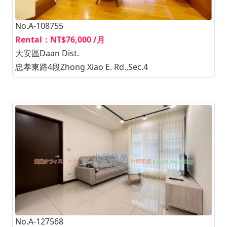
No.A-108755
Rental：NT$76,000 /月
大安區Daan Dist.
忠孝東路4段Zhong Xiao E. Rd.,Sec.4
No.A-127568