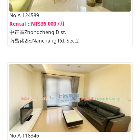
No.A-124589
Rental：NT$36,000 /月
中正區Zhongzheng Dist.
南昌路2段Nanchang Rd.,Sec.2
No.A-118346