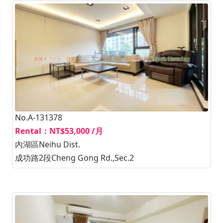
No.A-131378
Rental：NT$53,000 /月
內湖區Neihu Dist.
成功路2段Cheng Gong Rd.,Sec.2