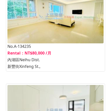
No.A-134235
Rental：NT$80,000 /月
內湖區Neihu Dist.
新豐街Xinfeng St.,