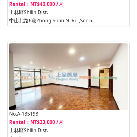
Rental：NT$46,000 /月
士林區Shilin Dist.
中山北路6段Zhong Shan N. Rd.,Sec.6
No.A-135198
Rental：NT$33,000 /月
士林區Shilin Dist.