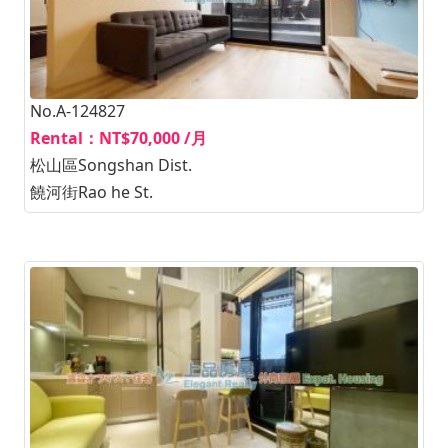
No.A-124827
Rental：NT$70,000 /月
松山區Songshan Dist.
饒河街Rao he St.