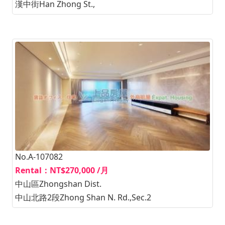
漢中街Han Zhong St.,
No.A-107082
Rental：NT$270,000 /月
中山區Zhongshan Dist.
中山北路2段Zhong Shan N. Rd.,Sec.2