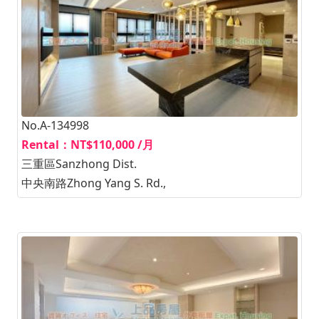
No.A-134998
Rental：NT$110,000 /月
三重區Sanzhong Dist.
中央南路Zhong Yang S. Rd.,